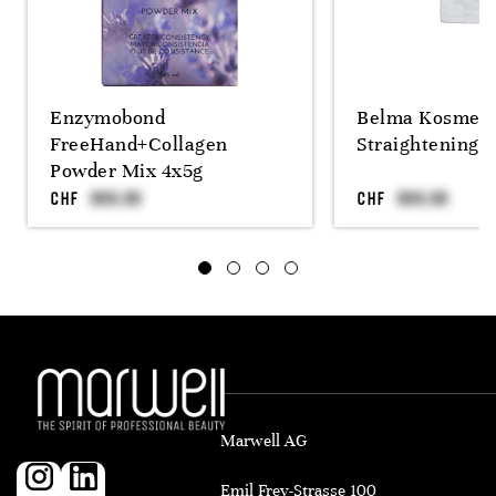
Enzymobond
Belma Kosmetik
FreeHand+Collagen
Straightening 
Powder Mix 4x5g
CHF
CHF
Marwell AG
Emil Frey-Strasse 100