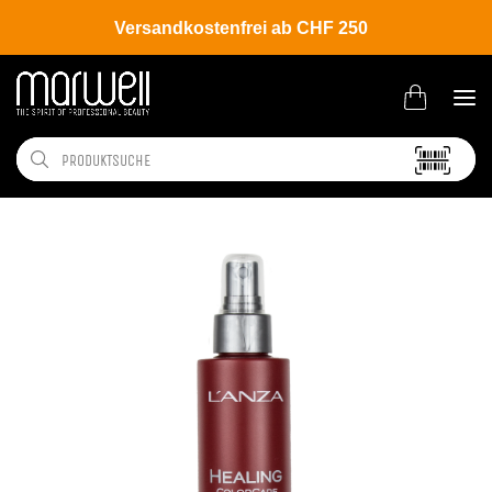
Versandkostenfrei ab CHF 250
Shop
Brands
L'ANZA
Color Care