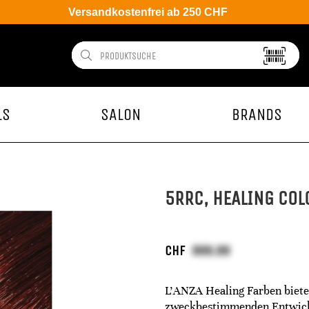
Versandkostenfrei ab 250 CHF
LS
SALON
BRANDS
5RRC, HEALING COL
CHF
L'ANZA Healing Farben bietet
zweckbestimmenden Entwickle