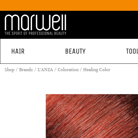
HAIR
BEAUTY
TOO
Shop
Brands
L'ANZA
Coloration
Healing Color