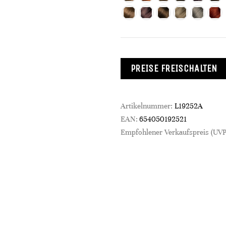
PREISE FREISCHALTEN
Artikelnummer:
L19252A
EAN:
654050192521
Empfohlener Verkaufspreis (UVP