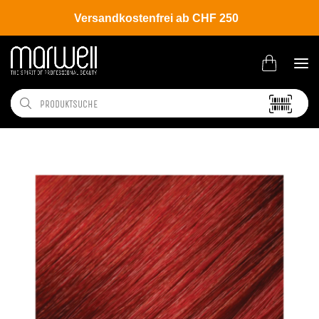
Versandkostenfrei ab CHF 250
Shop
Brands
L'ANZA
Coloration
Healing Color