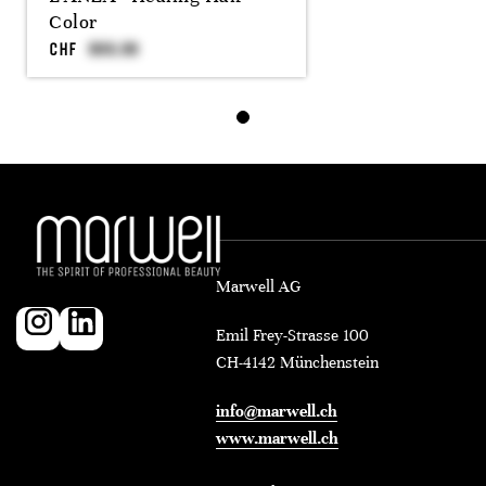
Color
CHF
Marwell AG
Emil Frey-Strasse 100
CH-4142 Münchenstein
info@marwell.ch
www.marwell.ch