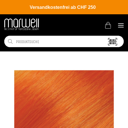
Versandkostenfrei ab CHF 250
Shop
Brands
L'ANZA
Coloration
Healing Color