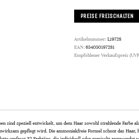
PREISE FREISCHALTEN
Artikelnummer:
L19728
EAN:
654050197281
Empfohlener Verkaufspreis (UVP
 sind speziell entwickelt, um dem Haar sowohl strahlende Farbe als
wirksam gepflegt wird. Die ammoniakfreie Formel schont das Haar, h
lette umfasst 32 Farbtöne, die individuell oder gemischt angewendet 