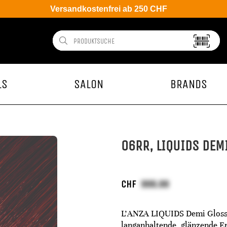
Versandkostenfrei ab 250 CHF
LS
SALON
BRANDS
06RR, LIQUIDS DEM
CHF
L’ANZA LIQUIDS Demi Gloss 
langanhaltende, glänzende Er