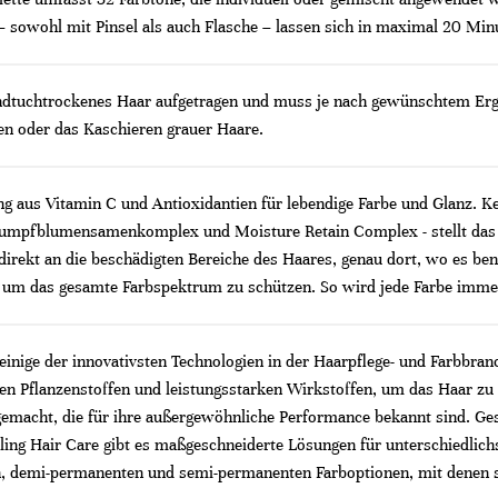
 sowohl mit Pinsel als auch Flasche – lassen sich in maximal 20 Min
ndtuchtrockenes Haar aufgetragen und muss je nach gewünschtem Ergeb
en oder das Kaschieren grauer Haare.
ng aus Vitamin C und Antioxidantien für lebendige Farbe und Glanz. K
umpfblumensamenkomplex und Moisture Retain Complex - stellt das Haa
 direkt an die beschädigten Bereiche des Haares, genau dort, wo es ben
 um das gesamte Farbspektrum zu schützen. So wird jede Farbe immer 
einige der innovativsten Technologien in der Haarpflege- und Farbbra
hen Pflanzenstoffen und leistungsstarken Wirkstoffen, um das Haar zu 
emacht, die für ihre außergewöhnliche Performance bekannt sind. Gesu
ng Hair Care gibt es maßgeschneiderte Lösungen für unterschiedlichst
demi-permanenten und semi-permanenten Farboptionen, mit denen sic