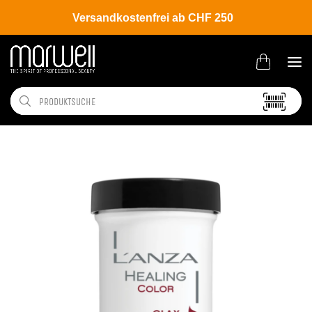
Versandkostenfrei ab CHF 250
Shop
Brands
L'ANZA
Coloration
Blondierung