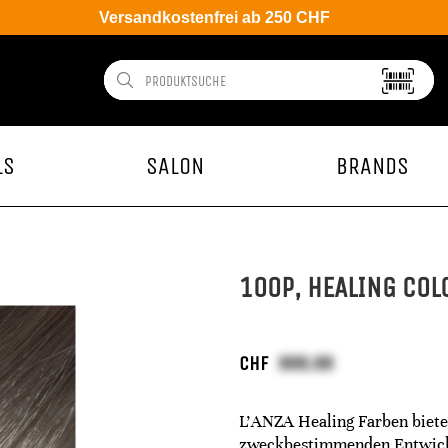
Versandkostenfrei ab 250 CHF
LS
SALON
BRANDS
100P, HEALING COL
CHF
L'ANZA Healing Farben bietet
zweckbestimmenden Entwickle