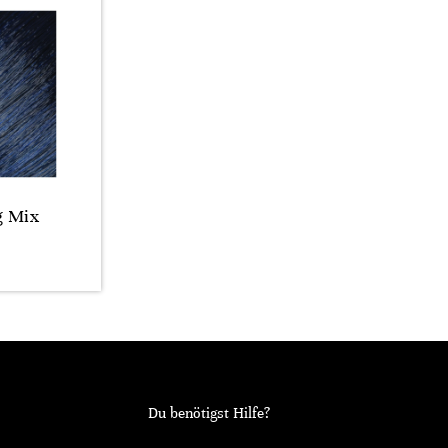
g Mix
Du benötigst Hilfe?