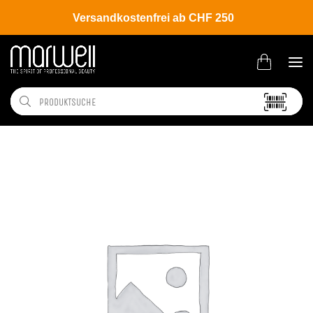
Versandkostenfrei ab CHF 250
Shop
Brands
L'ANZA
Coloration
Healing Color