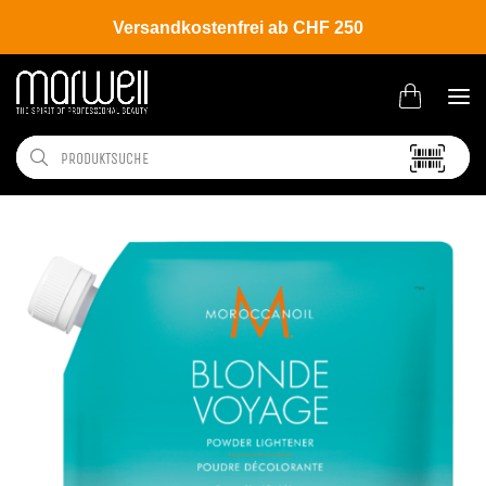
Versandkostenfrei ab CHF 250
Shop
Brands
Moroccanoil
Coloration
Blonde Voyage