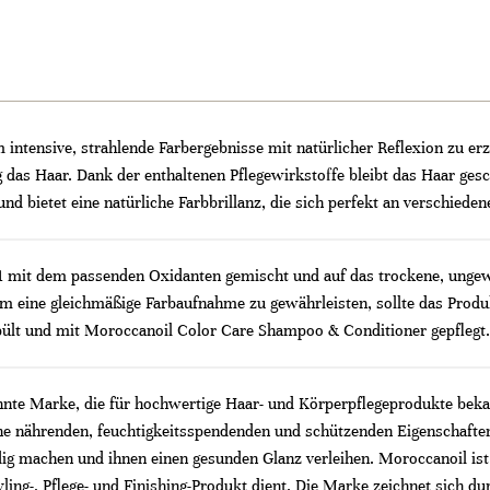
ntensive, strahlende Farbergebnisse mit natürlicher Reflexion zu erzi
ig das Haar. Dank der enthaltenen Pflegewirkstoffe bleibt das Haar g
und bietet eine natürliche Farbbrillanz, die sich perfekt an verschiede
:1 mit dem passenden Oxidanten gemischt und auf das trockene, ungew
 eine gleichmäßige Farbaufnahme zu gewährleisten, sollte das Produk
pült und mit Moroccanoil Color Care Shampoo & Conditioner gepflegt.
nnte Marke, die für hochwertige Haar- und Körperpflegeprodukte bekan
 nährenden, feuchtigkeitsspendenden und schützenden Eigenschaften 
ig machen und ihnen einen gesunden Glanz verleihen. Moroccanoil ist
Styling-, Pflege- und Finishing-Produkt dient. Die Marke zeichnet sich