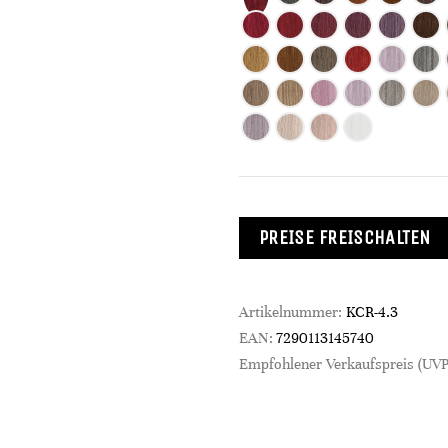
PREISE FREISCHALTEN
Artikelnummer:
KCR-4.3
EAN:
7290113145740
Empfohlener Verkaufspreis (UVP