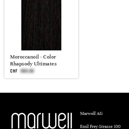
Moroccanoil - Color
Rhapsody Ultimates
CHF
Marwell AG
Emil Frey-Strasse 100