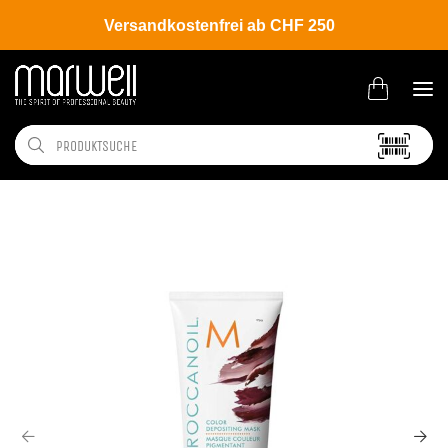
Versandkostenfrei ab CHF 250
Shop
Brands
Moroccanoil