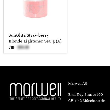
SunGlitz Strawberry
Blonde Lightener 340 g (A)
CHF
Marwell AG
Emil Frey-Strasse 100
CH-4142 Münchenstein