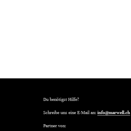
Du benötigst Hilfe?
Schreibe uns eine E-Mail an:
info@marwell.ch
Partner von: