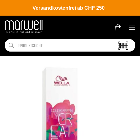
Versandkostenfrei ab CHF 250
Shop
Brands
Wella