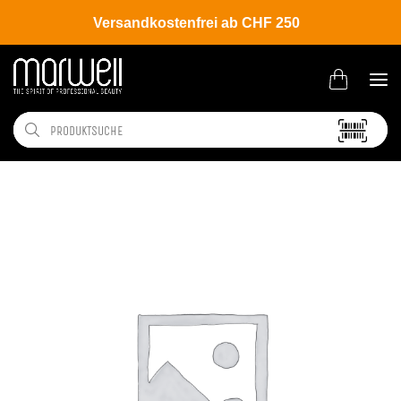
Versandkostenfrei ab CHF 250
Shop
Hair
Coloration
Permanente Haarfarbe