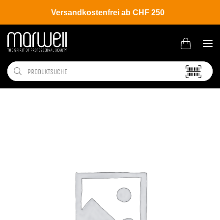
Versandkostenfrei ab CHF 250
Shop
Hair
Coloration
Permanente Haarfarbe