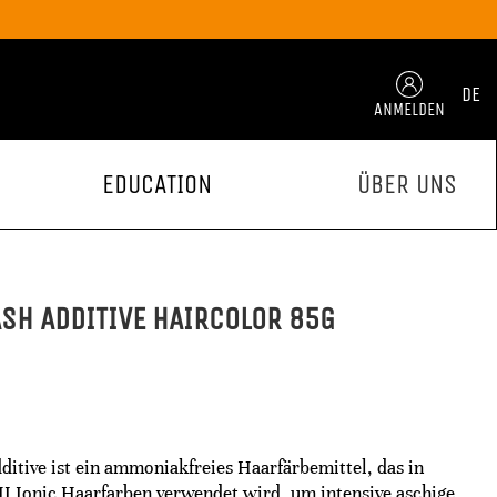
DE
ANMELDEN
EDUCATION
ÜBER UNS
ASH ADDITIVE HAIRCOLOR 85G
itive ist ein ammoniakfreies Haarfärbemittel, das in
 Ionic Haarfarben verwendet wird, um intensive aschige