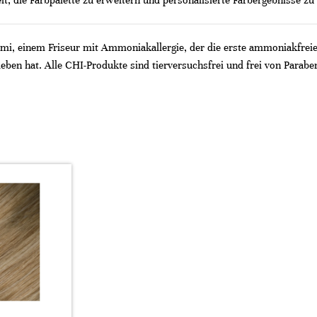
eit, die Farbpalette zu erweitern und personalisierte Farbergebnisse zu 
i, einem Friseur mit Ammoniakallergie, der die erste ammoniakfreie 
ieben hat. Alle CHI-Produkte sind tierversuchsfrei und frei von Parabe