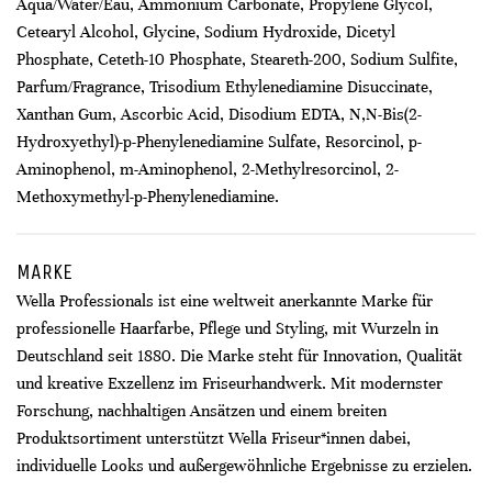
Aqua/Water/Eau, Ammonium Carbonate, Propylene Glycol,
Cetearyl Alcohol, Glycine, Sodium Hydroxide, Dicetyl
Phosphate, Ceteth-10 Phosphate, Steareth-200, Sodium Sulfite,
Parfum/Fragrance, Trisodium Ethylenediamine Disuccinate,
Xanthan Gum, Ascorbic Acid, Disodium EDTA, N,N-Bis(2-
Hydroxyethyl)-p-Phenylenediamine Sulfate, Resorcinol, p-
Aminophenol, m-Aminophenol, 2-Methylresorcinol, 2-
Methoxymethyl-p-Phenylenediamine.
MARKE
Wella Professionals ist eine weltweit anerkannte Marke für
professionelle Haarfarbe, Pflege und Styling, mit Wurzeln in
Deutschland seit 1880. Die Marke steht für Innovation, Qualität
und kreative Exzellenz im Friseurhandwerk. Mit modernster
Forschung, nachhaltigen Ansätzen und einem breiten
Produktsortiment unterstützt Wella Friseur*innen dabei,
individuelle Looks und außergewöhnliche Ergebnisse zu erzielen.