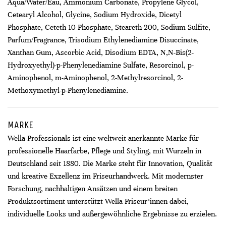
Aqua/Water/Eau, Ammonium Carbonate, Propylene Glycol,
Cetearyl Alcohol, Glycine, Sodium Hydroxide, Dicetyl
Phosphate, Ceteth-10 Phosphate, Steareth-200, Sodium Sulfite,
Parfum/Fragrance, Trisodium Ethylenediamine Disuccinate,
Xanthan Gum, Ascorbic Acid, Disodium EDTA, N,N-Bis(2-
Hydroxyethyl)-p-Phenylenediamine Sulfate, Resorcinol, p-
Aminophenol, m-Aminophenol, 2-Methylresorcinol, 2-
Methoxymethyl-p-Phenylenediamine.
MARKE
Wella Professionals ist eine weltweit anerkannte Marke für
professionelle Haarfarbe, Pflege und Styling, mit Wurzeln in
Deutschland seit 1880. Die Marke steht für Innovation, Qualität
und kreative Exzellenz im Friseurhandwerk. Mit modernster
Forschung, nachhaltigen Ansätzen und einem breiten
Produktsortiment unterstützt Wella Friseur*innen dabei,
individuelle Looks und außergewöhnliche Ergebnisse zu erzielen.