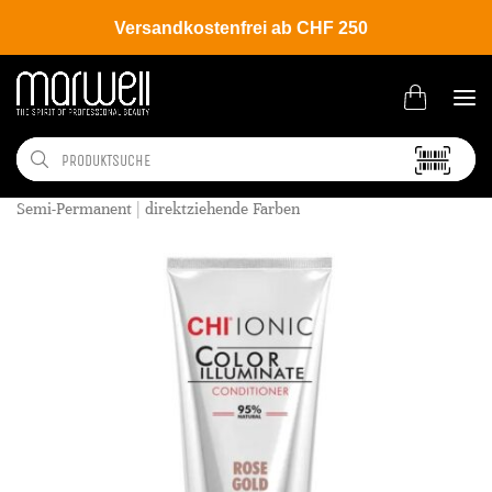
Versandkostenfrei ab CHF 250
Shop
Hair
Coloration
Semi-Permanent | direktziehende Farben