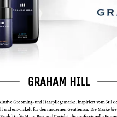
GRAHAM HILL
klusive Grooming‑ und Haarpflegemarke, inspiriert vom Stil de
l und entwickelt für den modernen Gentleman. Die Marke biet
Produkte für Haar, Bart und Gesicht, die professionelle Form