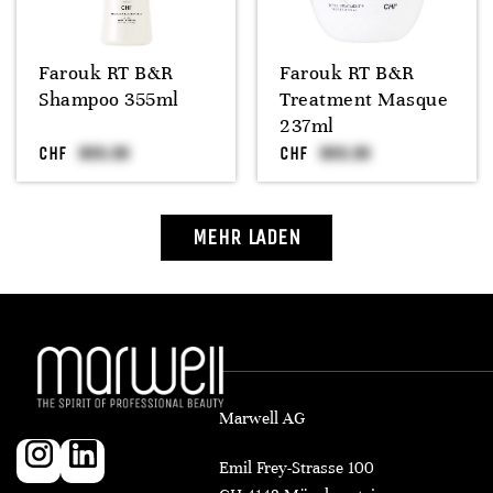
Farouk RT B&R
Farouk RT B&R
Shampoo 355ml
Treatment Masque
237ml
CHF
CHF
MEHR LADEN
Marwell AG
Emil Frey-Strasse 100