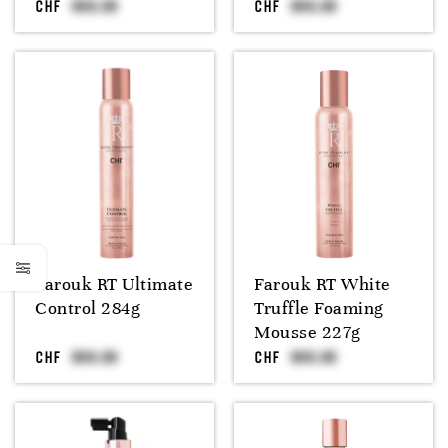
CHF
CHF
Farouk RT Ultimate
Farouk RT White
Control 284g
Truffle Foaming
Mousse 227g
CHF
CHF