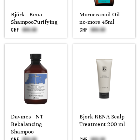
Björk - Rena
Moroccanoil Oil-
ShampooPurifying
no-more 45ml
CHF
CHF
Davines - NT
Björk RENA Scalp
Rebalancing
Treatment 200 ml
Shampoo
CHF
CHF