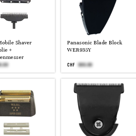
obile Shaver
Panasonic Blade Block
lie +
WER935Y
lenmesser
CHF