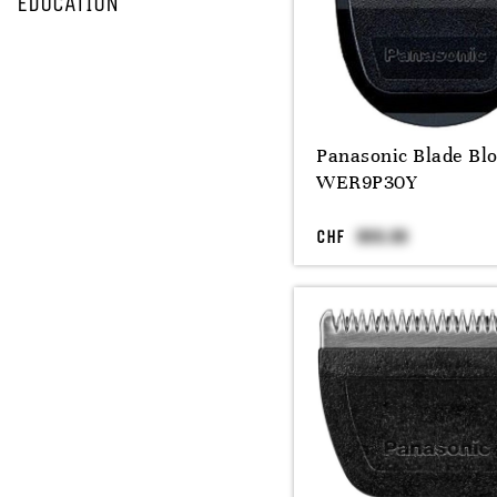
EDUCATION
Panasonic Blade Bl
WER9P30Y
CHF