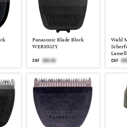
ock
Panasonic Blade Block
Wahl M
WER9352Y
Scherfo
Lamel
CHF
CHF