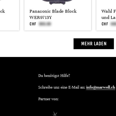
ock
Panasonic Blade Block
Wahl F
WER9713Y
und L
CHF
CHF
MEHR LADEN
Du benötigst Hilfe?
Schreibe uns eine E-Mail an:
info@marwell.ch
Partner von: