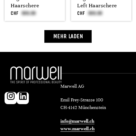
Haarschere
Left Haarschere
CHF
CHF
MEHR LADEN
Marwell AG
Emil Frey-Strasse 100
CH-4142 Münchenstein
info@marwell.ch
www.marwell.ch