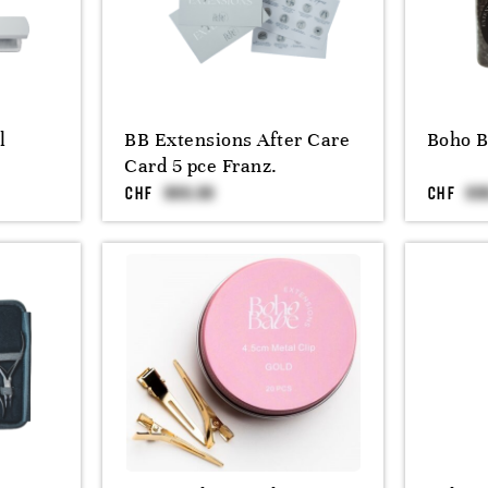
l
BB Extensions After Care
Boho B
Card 5 pce Franz.
CHF
CHF