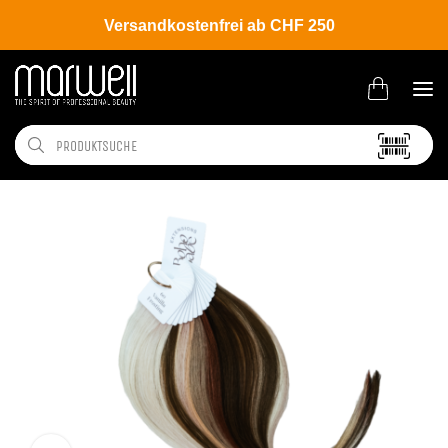
Versandkostenfrei ab CHF 250
Shop
Brands
Boho Babe