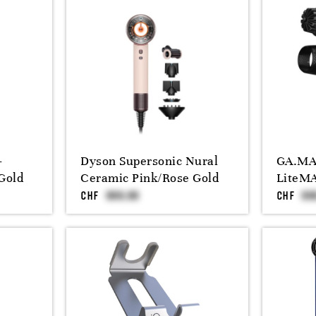
-
Dyson Supersonic Nural
GA.MA 
Gold
Ceramic Pink/Rose Gold
LiteMA
CHF
CHF