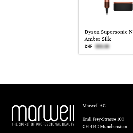
Dyson Supersonic N
Amber Silk
CHF
Marwell AG
Emil Frey-Strasse 100
CH-4142 Münchenstein