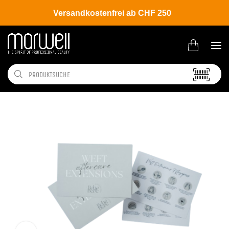
Versandkostenfrei ab CHF 250
Shop
Brands
Boho Babe