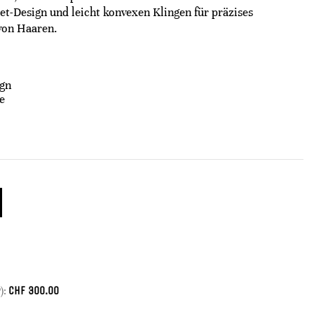
t-Design und leicht konvexen Klingen für präzises
von Haaren.
ign
e
CHF
300.00
):