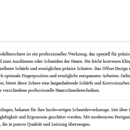
odellierschere ist ein professionelles Werkzeug, das speziell für prä
nd zum Ausdünnen oder Schneiden der Haare. Die leicht konvexen Kling
zellente Schärfe und ermöglichen präzise Schnitte. Das Offset-Desig
ch optimale Fingerposition und ermöglicht entspanntes Arbeiten. Gefe
 bietet diese Schere eine langanhaltende Schärfe und Korrosionsbestä
für verschiedene professionelle Haarschneidetechniken.
Solingen, bekannt für ihre hochwertigen Schneidewerkzeuge. Seit über
nglebigkeit und Ergonomie geschätzt werden. Mit modernsten Fertigung
 die in puncto Qualität und Leistung überzeugen.