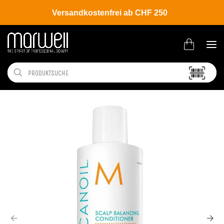
Versandkostenfrei ab CHF 250
Shop
Brands
Moroccanoil
Scalp