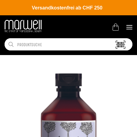
Versandkostenfrei ab CHF 250
Shop
Brands
Davines
Naturaltech
Calming