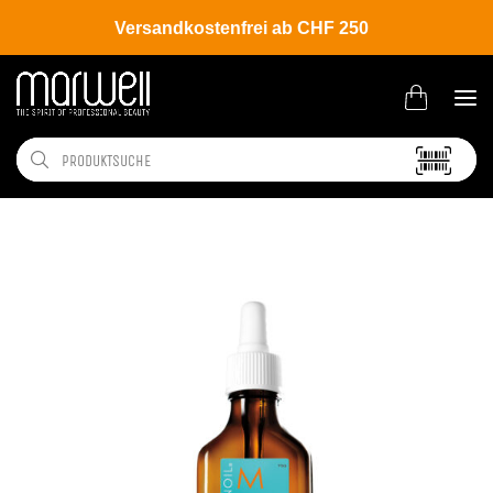
Versandkostenfrei ab CHF 250
Shop
Brands
Moroccanoil
Scalp