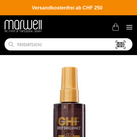
Versandkostenfrei ab CHF 250
Shop
Brands
CHI
Deep Brillance