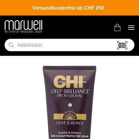
Versandkostenfrei ab CHF 250
Shop
Brands
CHI
Deep Brillance