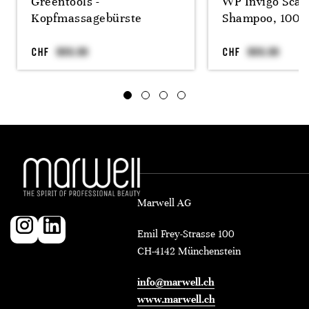
Greentools -
WP Invigo Scal
Kopfmassagebürste
Shampoo, 1000
CHF
CHF
Marwell AG
Emil Frey-Strasse 100
CH-4142 Münchenstein
info@marwell.ch
www.marwell.ch