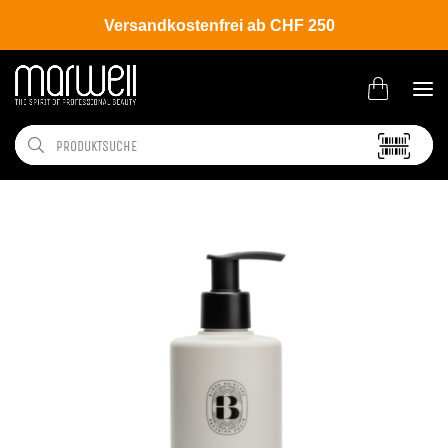
Versandkostenfrei ab CHF 250
Shop
Brands
Björk
Rena