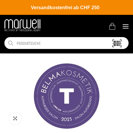
Versandkostenfrei ab CHF 250
Shop
Brands
Belma Kosmetik