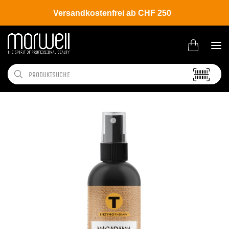
Versandkostenfrei ab CHF 250
Shop
Brands
Belma Kosmetik