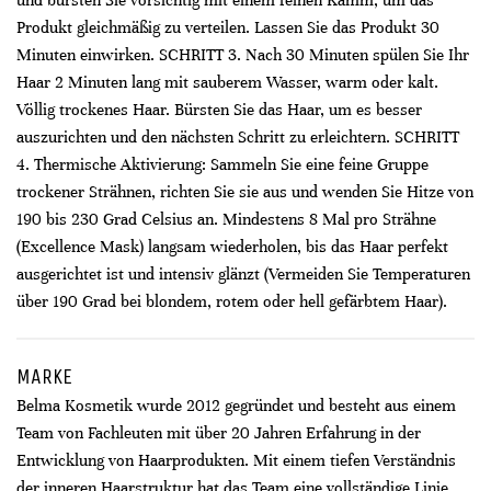
und bürsten Sie vorsichtig mit einem feinen Kamm, um das
Produkt gleichmäßig zu verteilen. Lassen Sie das Produkt 30
Minuten einwirken. SCHRITT 3. Nach 30 Minuten spülen Sie Ihr
Haar 2 Minuten lang mit sauberem Wasser, warm oder kalt.
Völlig trockenes Haar. Bürsten Sie das Haar, um es besser
auszurichten und den nächsten Schritt zu erleichtern. SCHRITT
4. Thermische Aktivierung: Sammeln Sie eine feine Gruppe
trockener Strähnen, richten Sie sie aus und wenden Sie Hitze von
190 bis 230 Grad Celsius an. Mindestens 8 Mal pro Strähne
(Excellence Mask) langsam wiederholen, bis das Haar perfekt
ausgerichtet ist und intensiv glänzt (Vermeiden Sie Temperaturen
über 190 Grad bei blondem, rotem oder hell gefärbtem Haar).
MARKE
Belma Kosmetik wurde 2012 gegründet und besteht aus einem
Team von Fachleuten mit über 20 Jahren Erfahrung in der
Entwicklung von Haarprodukten. Mit einem tiefen Verständnis
der inneren Haarstruktur hat das Team eine vollständige Linie