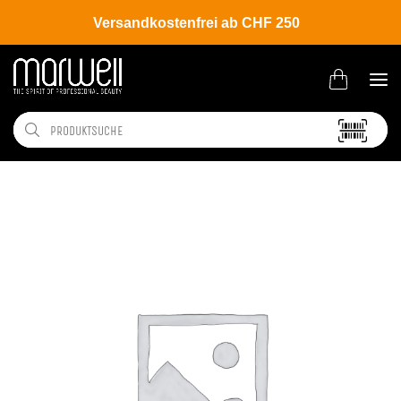
Versandkostenfrei ab CHF 250
Shop
Brands
Belma Kosmetik