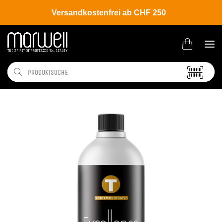
Versandkostenfrei ab CHF 250
Shop
Brands
Belma Kosmetik