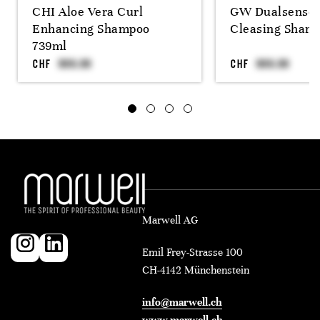
CHI Aloe Vera Curl
GW Dualsenses
Enhancing Shampoo
Cleasing Sham
739ml
CHF
CHF
Marwell AG
Emil Frey-Strasse 100
CH-4142 Münchenstein
info@marwell.ch