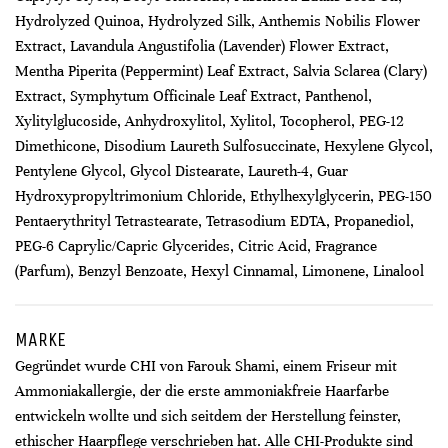
Hydrolyzed Quinoa, Hydrolyzed Silk, Anthemis Nobilis Flower
Extract, Lavandula Angustifolia (Lavender) Flower Extract,
Mentha Piperita (Peppermint) Leaf Extract, Salvia Sclarea (Clary)
Extract, Symphytum Officinale Leaf Extract, Panthenol,
Xylitylglucoside, Anhydroxylitol, Xylitol, Tocopherol, PEG-12
Dimethicone, Disodium Laureth Sulfosuccinate, Hexylene Glycol,
Pentylene Glycol, Glycol Distearate, Laureth-4, Guar
Hydroxypropyltrimonium Chloride, Ethylhexylglycerin, PEG-150
Pentaerythrityl Tetrastearate, Tetrasodium EDTA, Propanediol,
PEG-6 Caprylic/Capric Glycerides, Citric Acid, Fragrance
(Parfum), Benzyl Benzoate, Hexyl Cinnamal, Limonene, Linalool
MARKE
Gegründet wurde CHI von Farouk Shami, einem Friseur mit
Ammoniakallergie, der die erste ammoniakfreie Haarfarbe
entwickeln wollte und sich seitdem der Herstellung feinster,
ethischer Haarpflege verschrieben hat. Alle CHI-Produkte sind