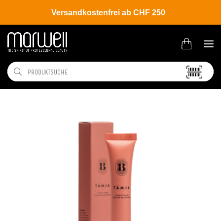
Versandkostenfrei ab CHF 250
Shop
Brands
Björk
Tämja