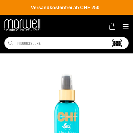
Versandkostenfrei ab CHF 250
Shop
Brands
CHI
Aloe Vera