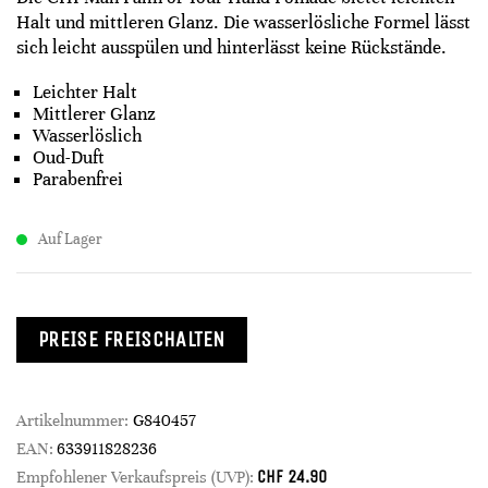
Halt und mittleren Glanz. Die wasserlösliche Formel lässt
sich leicht ausspülen und hinterlässt keine Rückstände.
Leichter Halt
Mittlerer Glanz​
Wasserlöslich
Oud-Duft​
Parabenfrei​
Auf Lager
PREISE FREISCHALTEN
Artikelnummer:
G840457
EAN:
633911828236
CHF
24.90
Empfohlener Verkaufspreis (UVP):