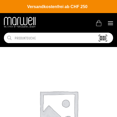
Versandkostenfrei ab CHF 250
Shop
Brands
CHI
Enviro