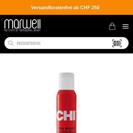
Versandkostenfrei ab CHF 250
Shop
Brands
CHI
Infra