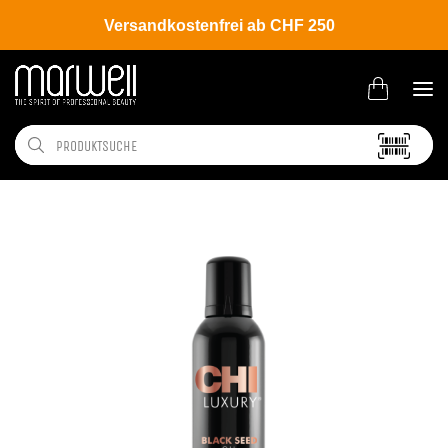
Versandkostenfrei ab CHF 250
Shop
Brands
CHI
Luxury Black Seed