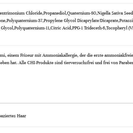
entrimonium Chloride,Propanediol,Quaternium-80,Nigella Sativa Seed
e,Polyquaternium-37,Propylene Glycol Dicaprylate/Dicaprate,Potas
 Glycol,Polyquaternium-11,Citric Acid,PPG-1 Trideceth-6,Tocopheryl (
i, einem Friseur mit Ammoniakallergie, der die erste ammoniakfreie 
ieben hat. Alle CHI-Produkte sind tierversuchsfrei und frei von Parabe
paziertes Haar