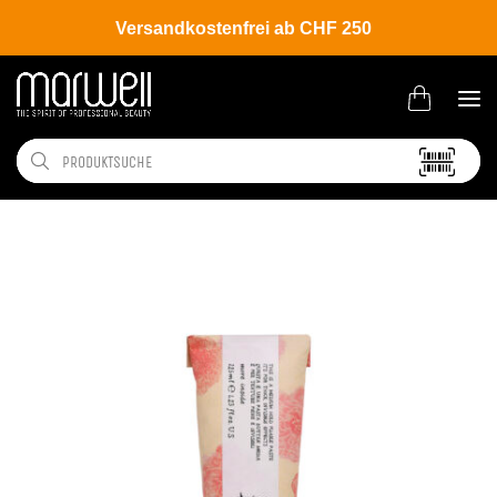
Versandkostenfrei ab CHF 250
Shop
Brands
Davines
More Inside