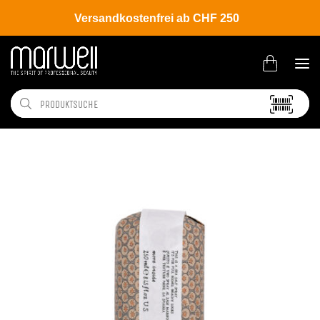
Versandkostenfrei ab CHF 250
Shop
Brands
Davines
More Inside